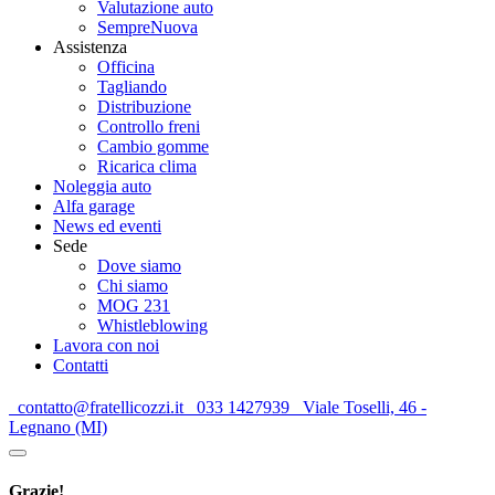
Valutazione auto
SempreNuova
Assistenza
Officina
Tagliando
Distribuzione
Controllo freni
Cambio gomme
Ricarica clima
Noleggia auto
Alfa garage
News ed eventi
Sede
Dove siamo
Chi siamo
MOG 231
Whistleblowing
Lavora con noi
Contatti
contatto@fratellicozzi.it
033 1427939
Viale Toselli, 46 -
Legnano (MI)
Grazie!