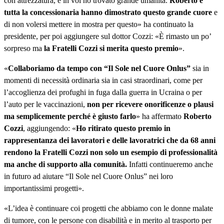
con attrezzatura, e in voi ho trovato grande umanità.
Roberto e
tutta la concessionaria hanno dimostrato questo grande cuore
e
di non volersi mettere in mostra per questo» ha continuato la
presidente, per poi aggiungere sul dottor Cozzi: «È rimasto un po’
sorpreso ma
la Fratelli Cozzi si merita questo premio
».
«
Collaboriamo da tempo con “Il Sole nel Cuore Onlus”
sia in
momenti di necessità ordinaria sia in casi straordinari, come per
l’accoglienza dei profughi in fuga dalla guerra in Ucraina o per
l’auto per le vaccinazioni,
non per ricevere onorificenze o plausi
ma semplicemente perché è giusto farlo
» ha affermato
Roberto
Cozzi
, aggiungendo: «
Ho ritirato questo premio in
rappresentanza dei lavoratori e delle lavoratrici che da 68 anni
rendono la Fratelli Cozzi non solo un esempio di professionalità
ma anche di supporto alla comunità.
Infatti continueremo anche
in futuro ad aiutare “Il Sole nel Cuore Onlus” nei loro
importantissimi progetti».
«L’idea è continuare coi progetti che abbiamo con le donne malate
di tumore, con le persone con disabilità e in merito al trasporto per