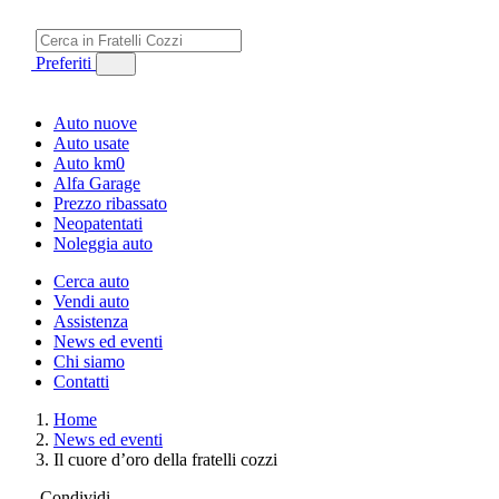
Preferiti
Auto nuove
Auto usate
Auto km0
Alfa Garage
Prezzo ribassato
Neopatentati
Noleggia auto
Cerca auto
Vendi auto
Assistenza
News ed eventi
Chi siamo
Contatti
Home
News ed eventi
Il cuore d’oro della fratelli cozzi
Condividi